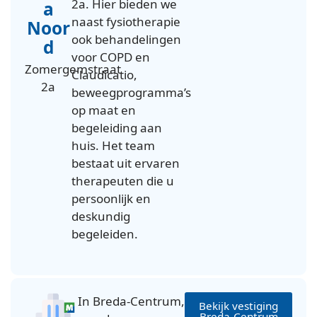
2a. Hier bieden we
a
naast fysiotherapie
Noor
ook behandelingen
d
voor COPD en
Zomergemstraat
Claudicatio,
2a
beweegprogramma’s
op maat en
begeleiding aan
huis. Het team
bestaat uit ervaren
therapeuten die u
persoonlijk en
deskundig
begeleiden.
In Breda-Centrum,
Bekijk vestiging
Breda-Centrum