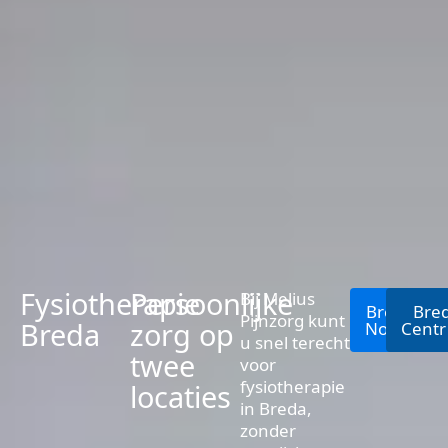
Fysiotherapie
Persoonlijke
Bij Melius
Breda
Bre
Pijnzorg kunt
Breda
zorg op
Noord
Cent
u snel terecht
twee
voor
fysiotherapie
locaties
in Breda,
zonder