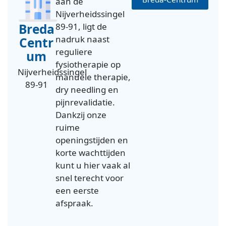
aan de
Nijverheidssingel
Breda
89-91, ligt de
nadruk naast
Centr
reguliere
um
fysiotherapie op
Nijverheidssingel
manuele therapie,
89-91
dry needling en
pijnrevalidatie.
Dankzij onze
ruime
openingstijden en
korte wachttijden
kunt u hier vaak al
snel terecht voor
een eerste
afspraak.