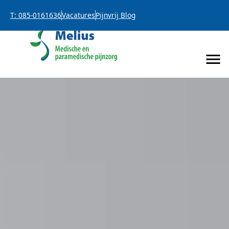
T: 085-0161636
Vacatures
Pijnvrij Blog