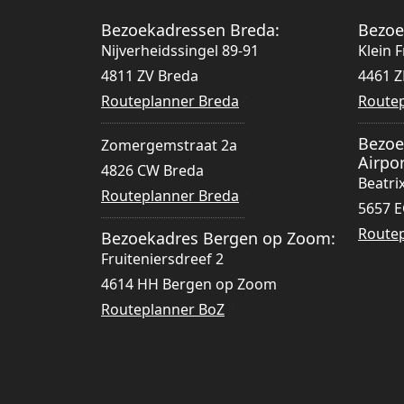
Bezoekadressen Breda:
Bezoe
Nijverheidssingel 89-91
Klein F
4811 ZV Breda
4461 
Routeplanner Breda
Route
(opent in een nieuw tabblad)
(opent
Bezoe
Zomergemstraat 2a
Airpor
4826 CW Breda
Beatri
Routeplanner Breda
(opent in een nieuw tabblad)
5657 
Route
Bezoekadres Bergen op Zoom:
(opent
Fruiteniersdreef 2
4614 HH Bergen op Zoom
Routeplanner BoZ
(opent in een nieuw tabblad)