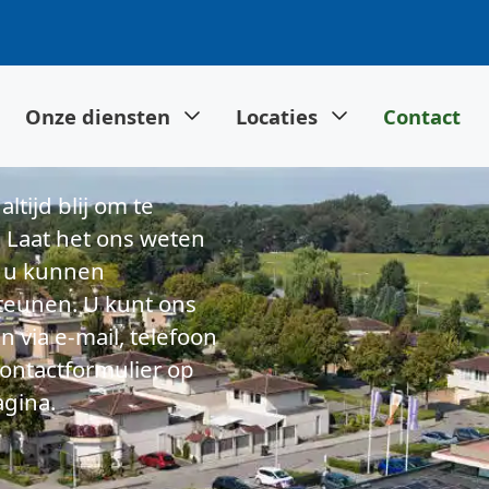
Onze diensten
Locaties
Contact
altijd blij om te
 Laat het ons weten
 u kunnen
teunen. U kunt ons
n via e-mail, telefoon
contactformulier op
gina.