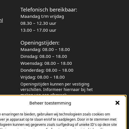
Telefonisch bereikbaar:
Maandag t/m vrijdag
nl
08.30 – 12.30 uur
13.00 – 17.00 uur
Openingstijden:
Maandag: 08.00 – 18.00
Dinsdag: 08.00 – 18.00
Woensdag: 08.00 – 18.00
Donderdag: 08.00 – 18.00
Vrijdag: 08.00 – 18.00
Openingstijden kunnen per vestiging
verschillen. Informeer hiernaar bij het
maken van een afspraak.
)
Beheer toestemming
Facebook
(opent in een nieuw tabblad)
 ervaringen te bieden, gebruiken wij technologieën zoals cookies om
Linkedin
over je apparaat op te slaan en/of te raadplegen. Door in te stemmen met
(opent in een nieuw tabblad)
logieën kunnen wij gegevens zoals surfgedrag of unieke ID's op deze site