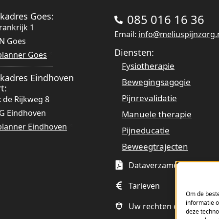
kadres Goes:
085 016 16 36
rankrijk 1
Email:
info@meliuspijnzorg.
ZN Goes
Diensten:
planner Goes
 in een nieuw tabblad)
Fysiotherapie
kadres Eindhoven
Bewegingsagogie
t:
Pijnrevalidatie
x de Rijkweg 8
EG Eindhoven
Manuele therapie
planner Eindhoven
Pijneducatie
 in een nieuw tabblad)
Beweegtrajecten
Dataverzameling
(opent in een nieuw tabblad
Tarieven
Om de beste
informatie 
Uw rechten en privacy
deze techno