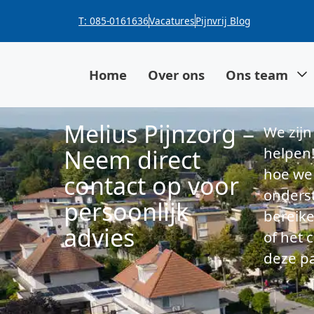
T: 085-0161636
Vacatures
Pijnvrij Blog
Home
Over ons
Ons team
Melius Pijnzorg –
We zijn 
helpen!
Neem direct
hoe we
contact op voor
onders
persoonlijk
bereike
advies
of het 
deze pa